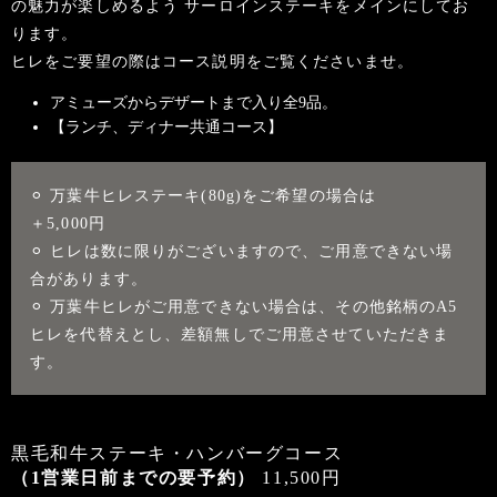
の魅力が
楽しめるよう サーロインステーキをメインにしてお
ります。
ヒレをご要望の際はコース説明をご覧くださいませ。
アミューズからデザートまで入り全9品。
【ランチ、ディナー共通コース】
⚪︎ 万葉牛ヒレステーキ(80g)をご希望の場合は
＋5,000円
⚪︎ ヒレは数に限りがございますので、ご用意できない場
合があります。
⚪︎ 万葉牛ヒレがご用意できない場合は、その他銘柄のA5
ヒレを代替えとし、差額無しでご用意させていただきま
す。
黒毛和牛ステーキ・ハンバーグコース
（1営業日前までの要予約）
11,500円