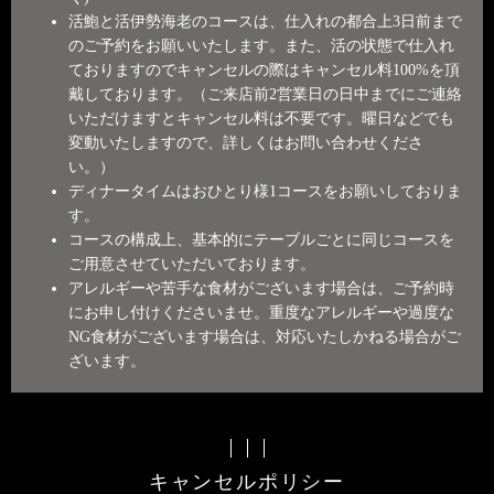
活鮑と活伊勢海老のコースは、仕入れの都合上3日前まで
のご予約をお願いいたします。また、活の状態で仕入れ
ておりますのでキャンセルの際はキャンセル料100%を頂
戴しております。（ご来店前2営業日の日中までにご連絡
いただけますとキャンセル料は不要です。曜日などでも
変動いたしますので、詳しくはお問い合わせくださ
い。）
ディナータイムはおひとり様1コースをお願いしておりま
す。
コースの構成上、基本的にテーブルごとに同じコースを
ご用意させていただいております。
アレルギーや苦手な食材がございます場合は、ご予約時
にお申し付けくださいませ。重度なアレルギーや過度な
NG食材がございます場合は、対応いたしかねる場合がご
ざいます。
キャンセルポリシー